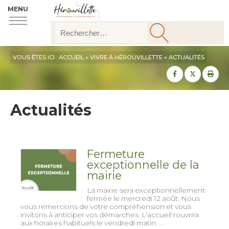
MENU
VOUS ÊTES ICI :
ACCUEIL
»
VIVRE À HÉROUVILLETTE
»
ACTUALITÉS
Partager sur
Partager
Imp
Actualités
Fermeture
exceptionnelle de la
mairie
La mairie sera exceptionnellement
fermée le mercredi 12 août. Nous
vous remercions de votre compréhension et vous
invitons à anticiper vos démarches. L'accueil rouvrira
aux horaires habituels le vendredi matin. ...