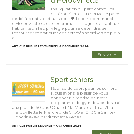
d'Hérouvillette
Inauguration du parc communal
d'Hérouvillette : un nouvel espace
dédié à la nature et au sport ! 🌳 Le parc communal
d'Hérouvillette a été récemment inauguré, offrant aux
habitants un lieu privilégié pour se détendre, se
ressourcer et pratiquer des activités sportives en plein
air. ...
ARTICLE PUBLIÉ LE VENDREDI 6 DÉCEMBRE 2024
En savoir +
Sport séniors
Reprise du sport pour les seniors !
Nous avons le plaisir de vous
annoncer la reprise de notre
programme de gym douce destiné
aux plus de 60 ans ! Quand ? le Mardi de 11h à 12h à
Hérouvillette le Mercredi de 9h30 à 10h30 à Sainte-
Honorine-la-Chardronnette Venez ...
ARTICLE PUBLIÉ LE LUNDI 7 OCTOBRE 2024
En savoir +