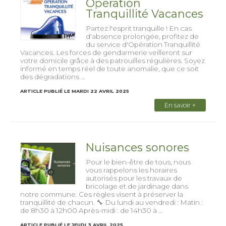
Opération
Tranquillité Vacances
Partez l'esprit tranquille ! En cas
d'absence prolongée, profitez de
du service d'Opération Tranquillité
Vacances. Les forces de gendarmerie veilleront sur
votre domicile grâce à des patrouilles régulières. Soyez
informé en temps réel de toute anomalie, que ce soit
des dégradations ...
ARTICLE PUBLIÉ LE MARDI 22 AVRIL 2025
En savoir +
Nuisances sonores
Pour le bien-être de tous, nous
vous rappelons les horaires
autorisés pour les travaux de
bricolage et de jardinage dans
notre commune. Ces règles visent à préserver la
tranquillité de chacun. 🔧 Du lundi au vendredi : Matin :
de 8h30 à 12h00 Après-midi : de 14h30 à ...
ARTICLE PUBLIÉ LE JEUDI 3 AVRIL 2025