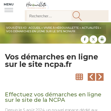
MENU
VOUS ÊTES ICI :
ACCUEIL
»
VIVRE À HÉROUVILLETTE
»
ACTUALITÉS
»
VOS DÉMARCHES EN LIGNE SUR LE SITE NCPA.FR
Partager sur
Partager
Imp
Vos démarches en ligne
sur le site ncpa.fr
Effectuez vos démarches en ligne
sur le site de la NCPA
Depuis le 5 août 2024, un nouvel espace dédié aux