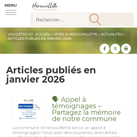
MENU
VOUS ÊTES ICI :
ACCUEIL
»
VIVRE À HÉROUVILLETTE
»
ACTUALITÉS
»
ARTICLES PUBLIÉS EN JANVIER 2026
Partager sur
Partager
Imp
Articles publiés en
janvier 2026
🗣️ Appel à
témoignages –
Partagez la mémoire
de notre commune
La commune d’Hérouvillette lance un appel à
témoignages ! Vous avez des souvenirs, anecdotes,