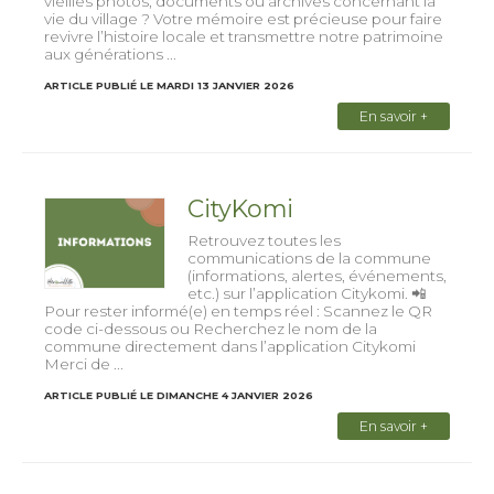
vieilles photos, documents ou archives concernant la
vie du village ? Votre mémoire est précieuse pour faire
revivre l’histoire locale et transmettre notre patrimoine
aux générations ...
ARTICLE PUBLIÉ LE MARDI 13 JANVIER 2026
En savoir +
CityKomi
Retrouvez toutes les
communications de la commune
(informations, alertes, événements,
etc.) sur l’application Citykomi. 📲
Pour rester informé(e) en temps réel : Scannez le QR
code ci-dessous ou Recherchez le nom de la
commune directement dans l’application Citykomi
Merci de ...
ARTICLE PUBLIÉ LE DIMANCHE 4 JANVIER 2026
En savoir +