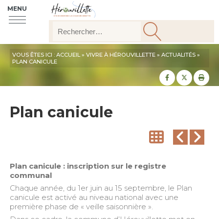
MENU
VOUS ÊTES ICI :
ACCUEIL
»
VIVRE À HÉROUVILLETTE
»
ACTUALITÉS
»
PLAN CANICULE
Partager sur
Partager
Imp
Plan canicule
Plan canicule : inscription sur le registre
communal
Chaque année, du 1er juin au 15 septembre, le Plan
canicule est activé au niveau national avec une
première phase de « veille saisonnière ».