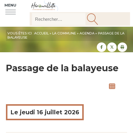
MENU
VOUS ÊTES ICI :
ACCUEIL
»
LA COMMUNE
»
AGENDA
» PASSAGE DE LA
BALAYEUSE
Partager sur
Partager
Imp
Passage de la balayeuse
Le
jeudi
16 juillet 2026