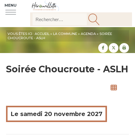
MENU
VOUS ÊTES ICI :
ACCUEIL
»
LA COMMUNE
»
AGENDA
» SOIRÉE
CHOUCROUTE - ASLH
Partager sur
Partager
Imp
Soirée Choucroute - ASLH
Le
samedi
20 novembre 2027